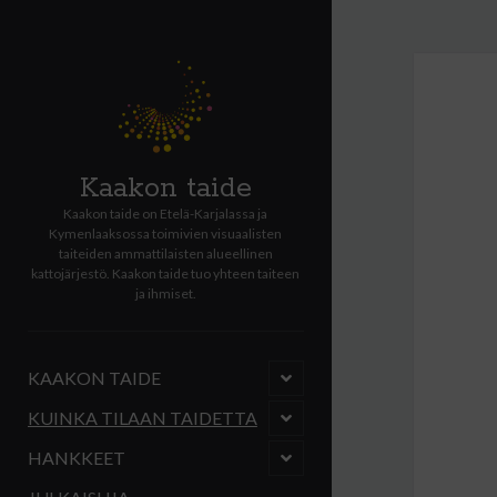
Kaakon taide
Kaakon taide on Etelä-Karjalassa ja
Kymenlaaksossa toimivien visuaalisten
taiteiden ammattilaisten alueellinen
kattojärjestö. Kaakon taide tuo yhteen taiteen
ja ihmiset.
open
KAAKON TAIDE
child
menu
open
KUINKA TILAAN TAIDETTA
child
menu
open
HANKKEET
child
menu