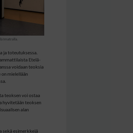
ä Imatralla.
a ja toteutuksessa.
 ammattilaista Etelä-
anssa voidaan teoksia
e on mielellään
sa.
sta teoksen voi ostaa
a hyvitetään teoksen
isuaalisen alan
ta sekä esimerkkejä