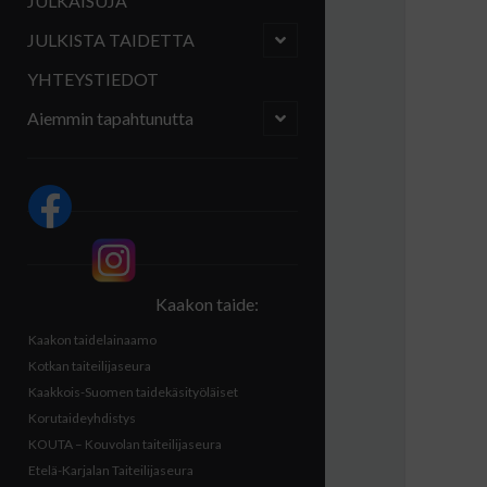
JULKAISUJA
open
JULKISTA TAIDETTA
child
menu
YHTEYSTIEDOT
open
Aiemmin tapahtunutta
child
menu
Sidebar
Kaakon taide:
Kaakon taidelainaamo
Kotkan taiteilijaseura
Kaakkois-Suomen taidekäsityöläiset
Korutaideyhdistys
KOUTA – Kouvolan taiteilijaseura
Etelä-Karjalan Taiteilijaseura