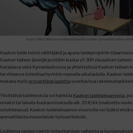
Kuva: Ville Lehtisen maalaamia kurkia Lasten- ja nuorten talon seinill
Kaakon taide toimii välittäjänä ja apuna taideprojektin tilaamisess
Kaakon taiteen jäsenjärjestöihin kuuluu yli 300 visuaalisen taiteen
Karjalassa sekä Kymenlaaksossa ja yhteistyössä Kaakon taiteen k
tarvittaessa toteuttaa hyvinkin nopealla aikataululla. Kaakon taid
mukana myös
prosenttiperiaatetta
soveltavissa rakennushankkeis
Yksittäisiä taideteoksia voi hankkia
Kaakon taidelainaamosta
, jo
omaksi tai lainata kuukausimaksulla alk. 20 €/kk (maksettu vuokr
ostohinnassa). Kaakon taidelainaamon sivustolta voi lisäksi etsiä v
ammattilaista monenlaisiin työsuorituksiin.
Lisätietoa taideprojektin toteuttamisen vaiheista ja kustannuksis