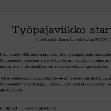
Työpajaviikko start
Published by
Sanna Karhutaival
on
25.2.202
Korona sulki yllättäen kampuksen, joten työpaja toteutetaan etänä.
kokoonnuimme ensimmäistä kertaa teamsin kautta. Työpajan tar
läpi opiskelijoiden suunnitelmia ja ideoita sekä vaihtaa ajatuksia.
Tähän mennessä on tullut paljon hyviä ja monipuolisia ideoita. Ja t
kokoonnumme workshoppiin, jossa luovan työn lisäksi sovitaan yh
aikatauluista.
Published in
Kaakon taide blogi