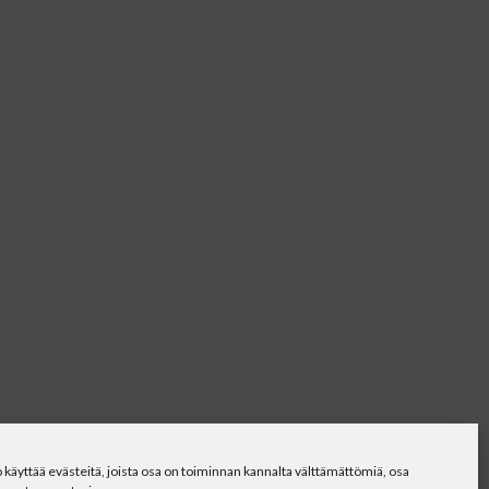
 käyttää evästeitä, joista osa on toiminnan kannalta välttämättömiä, osa