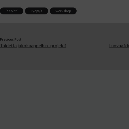
ideointi
Työpaja
workshop
Previous Post
Taidetta jakokaappeihin- projekti
Luovaa id