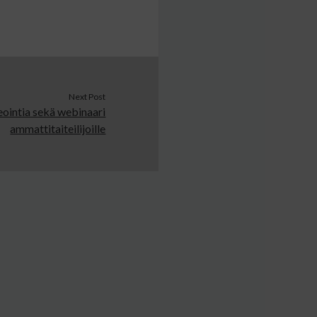
Next Post
eointia sekä webinaari
ammattitaiteilijoille