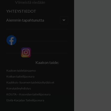
Viimeistä viedään
YHTEYSTIEDOT
open
Aiemmin tapahtunutta
child
menu
Sidebar
Kaakon taide:
Kaakon taidelainaamo
Kotkan taiteilijaseura
Kaakkois-Suomen taidekäsityöläiset
Korutaideyhdistys
KOUTA – Kouvolan taiteilijaseura
Etelä-Karjalan Taiteilijaseura