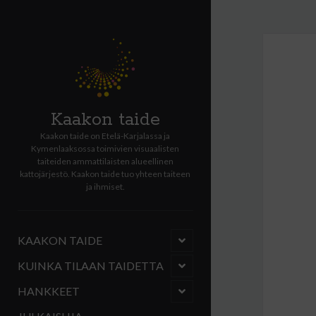
Kaakon taide
Kaakon taide on Etelä-Karjalassa ja
Kymenlaaksossa toimivien visuaalisten
taiteiden ammattilaisten alueellinen
kattojärjestö. Kaakon taide tuo yhteen taiteen
ja ihmiset.
open
KAAKON TAIDE
child
menu
open
KUINKA TILAAN TAIDETTA
child
menu
open
HANKKEET
child
menu