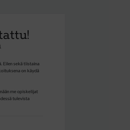
attu!
1
 Eilen sekä tiistaina
koituksena on käydä
änään me opiskelijat
dessä tulevista