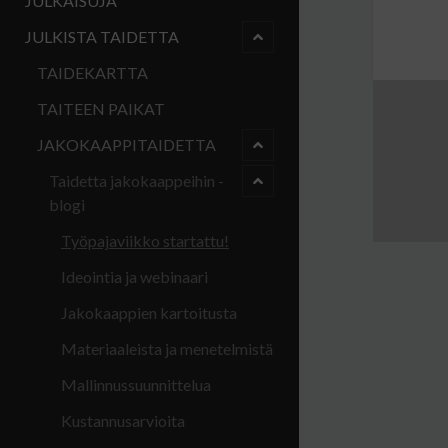
JULKAISUJA
menu
child
JULKISTA TAIDETTA
open
TAIDEKARTTA
TAITEEN PAIKAT
menu
child
JAKOKAAPPITAIDETTA
open
menu
child
Taidetta jakokaappeihin -
open
blogi
Työpajaviikko startattu!
Ideointia ja webinaari
Jakokaappien kartoitusta
Materiaaleista ja menetelmistä
Mallinnussuunnittelua
Kustannusarvioita