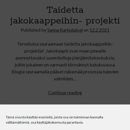
Taidetta
jakokaappeihin- projekti
Published by
Sanna Karhutaival
on
12.2.2021
Tervetuloa seuraamaan taidetta jakokaappeihin-
projektia! Jakokaapit ovat maan pinnalle
asennettavaksi suunniteltuja pienjännitekeskuksia,
joihin jokainen on varmasti törmännyt katukuvassa.
Blogia seuraamalla pääset näkemää prosessia tulevien
valmiiden…
Taidetta
Continue reading
jakokaappeihin-
projekti
Tämä sivusto käyttää evästeitä, joista osa on toiminnan kannalta
välttämättömiä, osa käyttäjäkokemusta parantavia.