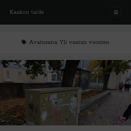
Kaakon taide
open
primary
Sidebar
menu
Avainsana:
Yli vaaran vuosien
Kaakon taide:
Kaakon taidelainaamo
Kotkan taiteilijaseura
Kaakkois-Suomen taidekäsityöläiset
Korutaideyhdistys
KOUTA – Kouvolan taiteilijaseura
Etelä-Karjalan Taiteilijaseura